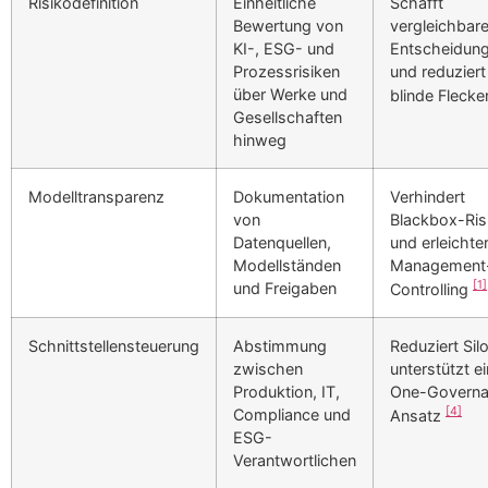
Risikodefinition
Einheitliche
Schafft
Bewertung von
vergleichbar
KI-, ESG- und
Entscheidun
Prozessrisiken
und reduziert
über Werke und
blinde Fleck
Gesellschaften
hinweg
Modelltransparenz
Dokumentation
Verhindert
von
Blackbox-Ris
Datenquellen,
und erleichter
Modellständen
Management
[1]
und Freigaben
Controlling
Schnittstellensteuerung
Abstimmung
Reduziert Sil
zwischen
unterstützt e
Produktion, IT,
One-Governa
[4]
Compliance und
Ansatz
ESG-
Verantwortlichen